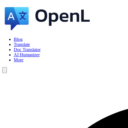
Blog
Translate
Doc Translator
AI Humanizer
More