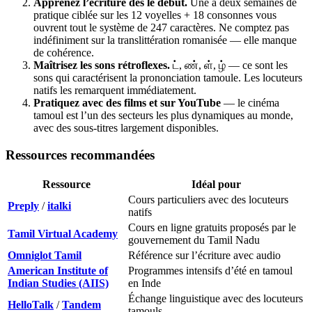
Apprenez l’écriture dès le début.
Une à deux semaines de
pratique ciblée sur les 12 voyelles + 18 consonnes vous
ouvrent tout le système de 247 caractères. Ne comptez pas
indéfiniment sur la translittération romanisée — elle manque
de cohérence.
Maîtrisez les sons rétroflexes.
ட், ண், ள், ழ் — ce sont les
sons qui caractérisent la prononciation tamoule. Les locuteurs
natifs les remarquent immédiatement.
Pratiquez avec des films et sur YouTube
— le cinéma
tamoul est l’un des secteurs les plus dynamiques au monde,
avec des sous-titres largement disponibles.
Ressources recommandées
Ressource
Idéal pour
Cours particuliers avec des locuteurs
Preply
/
italki
natifs
Cours en ligne gratuits proposés par le
Tamil Virtual Academy
gouvernement du Tamil Nadu
Omniglot Tamil
Référence sur l’écriture avec audio
American Institute of
Programmes intensifs d’été en tamoul
Indian Studies (AIIS)
en Inde
Échange linguistique avec des locuteurs
HelloTalk
/
Tandem
tamouls