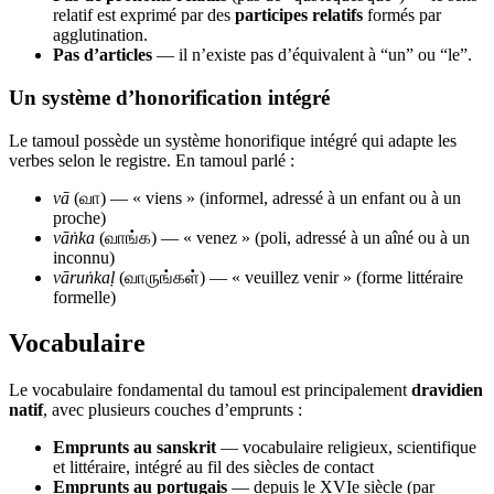
relatif est exprimé par des
participes relatifs
formés par
agglutination.
Pas d’articles
— il n’existe pas d’équivalent à “un” ou “le”.
Un système d’honorification intégré
Le tamoul possède un système honorifique intégré qui adapte les
verbes selon le registre. En tamoul parlé :
vā
(வா) — « viens » (informel, adressé à un enfant ou à un
proche)
vāṅka
(வாங்க) — « venez » (poli, adressé à un aîné ou à un
inconnu)
vāruṅkaḷ
(வாருங்கள்) — « veuillez venir » (forme littéraire
formelle)
Vocabulaire
Le vocabulaire fondamental du tamoul est principalement
dravidien
natif
, avec plusieurs couches d’emprunts :
Emprunts au sanskrit
— vocabulaire religieux, scientifique
et littéraire, intégré au fil des siècles de contact
Emprunts au portugais
— depuis le XVIe siècle (par