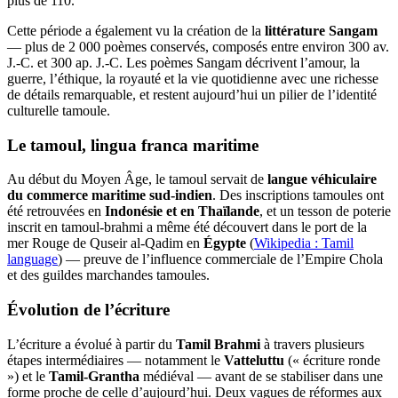
plus de 110.
Cette période a également vu la création de la
littérature Sangam
— plus de 2 000 poèmes conservés, composés entre environ 300 av.
J.-C. et 300 ap. J.-C. Les poèmes Sangam décrivent l’amour, la
guerre, l’éthique, la royauté et la vie quotidienne avec une richesse
de détails remarquable, et restent aujourd’hui un pilier de l’identité
culturelle tamoule.
Le tamoul, lingua franca maritime
Au début du Moyen Âge, le tamoul servait de
langue véhiculaire
du commerce maritime sud-indien
. Des inscriptions tamoules ont
été retrouvées en
Indonésie et en Thaïlande
, et un tesson de poterie
inscrit en tamoul-brahmi a même été découvert dans le port de la
mer Rouge de Quseir al-Qadim en
Égypte
(
Wikipedia : Tamil
language
) — preuve de l’influence commerciale de l’Empire Chola
et des guildes marchandes tamoules.
Évolution de l’écriture
L’écriture a évolué à partir du
Tamil Brahmi
à travers plusieurs
étapes intermédiaires — notamment le
Vatteluttu
(« écriture ronde
») et le
Tamil-Grantha
médiéval — avant de se stabiliser dans une
forme proche de celle d’aujourd’hui. Deux vagues de réformes aux