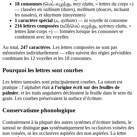
18 consonnes
(மெய் எழுத்து,
mey eḻuttu
, « lettres du corps »)
— classées en
vallinam
(dures),
mellinam
(douces, incluant
les nasales), et
idayinam
(moyennes)
1 caractère spécial
(ஃ,
aytham
) — ni voyelle ni consonne
216 lettres composées
(உயிர்மெய் எழுத்து,
uyirmey eḻuttu
, «
lettres âme-corps ») — formées lorsque les consonnes se
combinent avec les voyelles
Au total,
247 caractères
. Les lettres composées ne sont pas
mémorisées individuellement — elles suivent des règles prévisibles
combinant les 12 voyelles et les 18 consonnes.
Pourquoi les lettres sont courbes
Les lettres tamoules sont principalement courbes. La raison est
pratique : l’alphabet était
à l’origine écrit sur des feuilles de
palmier
, et les traits angulaires déchiraient la feuille dans le sens du
grain. Les courbes préservaient la surface d’écriture.
Conservatisme phonologique
Contrairement à la plupart des autres systèmes d’écriture indiens, le
tamoul ne distingue
pas
systématiquement les occlusives voisées des
non voisées, ni les occlusives aspirées des non aspirées. La lettre