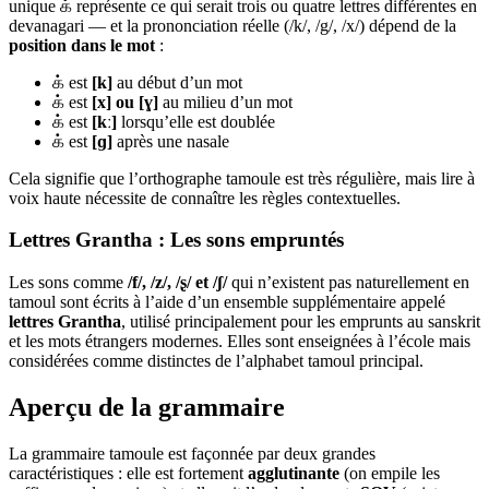
unique க் représente ce qui serait trois ou quatre lettres différentes en
devanagari — et la prononciation réelle (/k/, /g/, /x/) dépend de la
position dans le mot
:
க் est
[k]
au début d’un mot
க் est
[x] ou [ɣ]
au milieu d’un mot
க் est
[kː]
lorsqu’elle est doublée
க் est
[ɡ]
après une nasale
Cela signifie que l’orthographe tamoule est très régulière, mais lire à
voix haute nécessite de connaître les règles contextuelles.
Lettres Grantha : Les sons empruntés
Les sons comme
/f/, /z/, /ʂ/ et /ʃ/
qui n’existent pas naturellement en
tamoul sont écrits à l’aide d’un ensemble supplémentaire appelé
lettres Grantha
, utilisé principalement pour les emprunts au sanskrit
et les mots étrangers modernes. Elles sont enseignées à l’école mais
considérées comme distinctes de l’alphabet tamoul principal.
Aperçu de la grammaire
La grammaire tamoule est façonnée par deux grandes
caractéristiques : elle est fortement
agglutinante
(on empile les