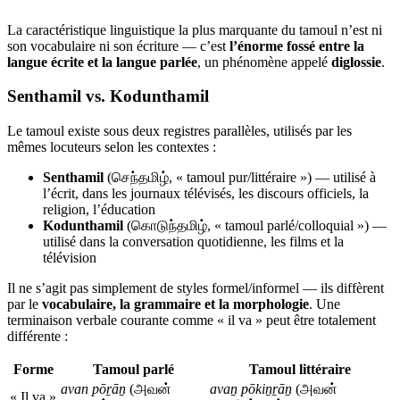
La caractéristique linguistique la plus marquante du tamoul n’est ni
son vocabulaire ni son écriture — c’est
l’énorme fossé entre la
langue écrite et la langue parlée
, un phénomène appelé
diglossie
.
Senthamil vs. Kodunthamil
Le tamoul existe sous deux registres parallèles, utilisés par les
mêmes locuteurs selon les contextes :
Senthamil
(செந்தமிழ், « tamoul pur/littéraire ») — utilisé à
l’écrit, dans les journaux télévisés, les discours officiels, la
religion, l’éducation
Kodunthamil
(கொடுந்தமிழ், « tamoul parlé/colloquial ») —
utilisé dans la conversation quotidienne, les films et la
télévision
Il ne s’agit pas simplement de styles formel/informel — ils diffèrent
par le
vocabulaire, la grammaire et la morphologie
. Une
terminaison verbale courante comme « il va » peut être totalement
différente :
Forme
Tamoul parlé
Tamoul littéraire
avan pōṟāṉ
(அவன்
avaṉ pōkiṉṟāṉ
(அவன்
« Il va »