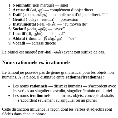
Nominatif
(non marqué) — sujet
Accusatif
(-ai, -ஐ) — complément d’objet direct
Datif
(-ukku, -உக்கு) — complément d’objet indirect, “à”
Génitif
(-udaya, -உடைய) — possession
Instrumental
(-aal, -ஆல்) — “au moyen de”
Sociatif
(-odu, -ஓடு) — “avec”
Locatif
(-il, -இல்) — “dans / à”
Ablatif
(-iliruntu, -இலிருந்து) — “de”
Vocatif
— adresse directe
Le pluriel est marqué par
-kaḷ
(-கள்) avant tout suffixe de cas.
Noms rationnels vs. irrationnels
Le tamoul ne possède pas de genre grammatical pour les objets non
humains. À la place, il distingue entre
rationnel/irrationnel
:
Les noms
rationnels
— dieux et humains — s’accordent avec
les verbes au singulier masculin, singulier féminin ou pluriel
Les noms
irrationnels
— animaux, objets, concepts abstraits
— s’accordent seulement au singulier ou au pluriel
Cette distinction influence la façon dont les verbes et adjectifs sont
fléchis dans chaque phrase.