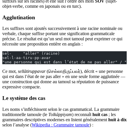
suffixes sur les racines) et elle suit l’ordre des mots
SOV
(sujet-
objet-verbe, comme en japonais ou en turc).
Agglutination
Les suffixes sont ajoutés successivement à une racine nominale ou
verbale, chaque suffixe portant une signification grammaticale
précise. Le résultat est qu’un seul mot tamoul peut exprimer ce qui
nécessite une proposition entière en anglais :
sel-     "aller" (racine)
sel-l-aa-tiru-pp-avar
"une personne qui est dans l’état de ne pas aller" / "u
Ce mot,
sellātiruppavar
(செல்லாதிருப்பவர்), décrit « une personne
qui est dans l’état de ne pas aller » en une seule forme agglutinée —
une construction qui donne au tamoul sa réputation de puissance
expressive compacte.
Le système des cas
Les noms s’infléchissent selon le cas grammatical. La grammaire
traditionnelle tamoule (le
Tolkāppiyam
) reconnaît
huit cas
; les
grammaires descriptives modernes en listent généralement
huit à dix
selon l’analyse (
Wikipedia : Grammaire tamoule
) :