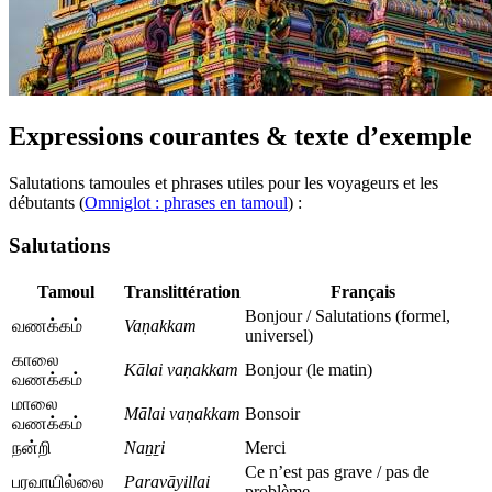
Expressions courantes & texte d’exemple
Salutations tamoules et phrases utiles pour les voyageurs et les
débutants (
Omniglot : phrases en tamoul
) :
Salutations
Tamoul
Translittération
Français
Bonjour / Salutations (formel,
வணக்கம்
Vaṇakkam
universel)
காலை
Kālai vaṇakkam
Bonjour (le matin)
வணக்கம்
மாலை
Mālai vaṇakkam
Bonsoir
வணக்கம்
நன்றி
Naṉṟi
Merci
Ce n’est pas grave / pas de
பரவாயில்லை
Paravāyillai
problème