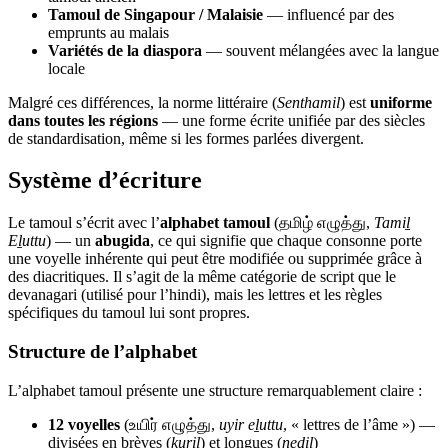
Tamoul de Singapour / Malaisie
— influencé par des
emprunts au malais
Variétés de la diaspora
— souvent mélangées avec la langue
locale
Malgré ces différences, la norme littéraire (
Senthamil
) est
uniforme
dans toutes les régions
— une forme écrite unifiée par des siècles
de standardisation, même si les formes parlées divergent.
Système d’écriture
Le tamoul s’écrit avec l’
alphabet tamoul
(தமிழ் எழுத்து,
Tamiḻ
Eḻuttu
) — un
abugida
, ce qui signifie que chaque consonne porte
une voyelle inhérente qui peut être modifiée ou supprimée grâce à
des diacritiques. Il s’agit de la même catégorie de script que le
devanagari (utilisé pour l’hindi), mais les lettres et les règles
spécifiques du tamoul lui sont propres.
Structure de l’alphabet
L’alphabet tamoul présente une structure remarquablement claire :
12 voyelles
(உயிர் எழுத்து,
uyir eḻuttu
, « lettres de l’âme ») —
divisées en brèves (
kuril
) et longues (
nedil
)