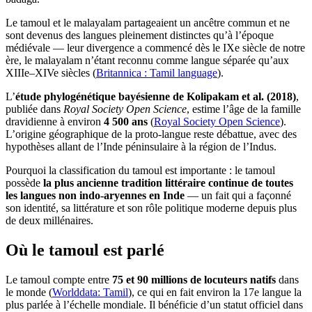
Le tamoul et le malayalam partageaient un ancêtre commun et ne
sont devenus des langues pleinement distinctes qu’à l’époque
médiévale — leur divergence a commencé dès le IXe siècle de notre
ère, le malayalam n’étant reconnu comme langue séparée qu’aux
XIIIe–XIVe siècles (
Britannica : Tamil language
).
L’
étude phylogénétique bayésienne de Kolipakam et al. (2018)
,
publiée dans
Royal Society Open Science
, estime l’âge de la famille
dravidienne à environ
4 500 ans
(
Royal Society Open Science
).
L’origine géographique de la proto-langue reste débattue, avec des
hypothèses allant de l’Inde péninsulaire à la région de l’Indus.
Pourquoi la classification du tamoul est importante : le tamoul
possède
la plus ancienne tradition littéraire continue de toutes
les langues non indo-aryennes en Inde
— un fait qui a façonné
son identité, sa littérature et son rôle politique moderne depuis plus
de deux millénaires.
Où le tamoul est parlé
Le tamoul compte entre
75 et 90 millions de locuteurs natifs
dans
le monde (
Worlddata: Tamil
), ce qui en fait environ la 17e langue la
plus parlée à l’échelle mondiale. Il bénéficie d’un statut officiel dans