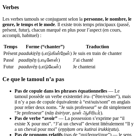
Verbes
Les verbes tamouls se conjuguent selon la
personne, le nombre, le
genre, le temps et le mode
. Il existe trois temps principaux (passé,
présent, futur), chacun marqué en plus pour l’aspect (en cours,
accompli, habituel) :
Temps
Forme (“chanter”)
Traduction
Présent
paadukiṟēṉ
(பாடுகின்றேன்)
Je suis en train de chanter
Passé
paadiṉēṉ
(பாடினேன்)
J’ai chanté
Futur
paaduvēṉ
(பாடுவேன்)
Je chanterai
Ce que le tamoul n’a pas
Pas de copule dans les phrases équationnelles
— Le
tamoul possède un verbe existentiel
iru-
(“être/exister”), mais
il n’y a pas de copule équivalente à “est/suis/sont” en anglais
pour relier deux noms. “Je suis professeur” se dit simplement
“Je professeur” (
nāṉ āsiriyar
, நான் ஆசிரியர்).
Pas de verbe “avoir”
— La possession s’exprime par “il
existe X pour moi”. “J’ai un cheval” devient littéralement “Il y
a un cheval pour moi” (
eṉṉiṭam oru kutirai irukkiṟatu
).
Pas de pronoms relatifs
(pas de “qui/lequel/que”) — le sens