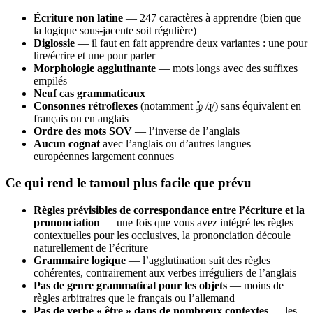
Écriture non latine
— 247 caractères à apprendre (bien que
la logique sous-jacente soit régulière)
Diglossie
— il faut en fait apprendre deux variantes : une pour
lire/écrire et une pour parler
Morphologie agglutinante
— mots longs avec des suffixes
empilés
Neuf cas grammaticaux
Consonnes rétroflexes
(notamment ழ் /ɻ/) sans équivalent en
français ou en anglais
Ordre des mots SOV
— l’inverse de l’anglais
Aucun cognat
avec l’anglais ou d’autres langues
européennes largement connues
Ce qui rend le tamoul plus facile que prévu
Règles prévisibles de correspondance entre l’écriture et la
prononciation
— une fois que vous avez intégré les règles
contextuelles pour les occlusives, la prononciation découle
naturellement de l’écriture
Grammaire logique
— l’agglutination suit des règles
cohérentes, contrairement aux verbes irréguliers de l’anglais
Pas de genre grammatical pour les objets
— moins de
règles arbitraires que le français ou l’allemand
Pas de verbe « être » dans de nombreux contextes
— les