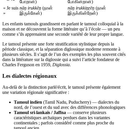
போறான்)
போகின்றான்)
« Je suis
nāṉ irukkēṉ
(நான்
nāṉ irukkiṉṟēṉ
(நான்
»
இருக்கேன்)
இருக்கின்றேன்)
Les enfants tamouls grandissent en parlant le tamoul colloquial à la
maison et ne découvrent la forme littéraire qu’à l’école — un peu
comme s’ils apprenaient une seconde variété de leur propre langue.
Le tamoul présente une forte stratification stylistique depuis la
période classique, et la séparation diglossique moderne remonte à
plusieurs siècles. Il s’agit de l’un des exemples les plus souvent cités
dans la littérature sur la diglossie qui a suivi l’article fondateur de
Charles Ferguson en 1959,
Diglossia
.
Les dialectes régionaux
Au-delà de la distinction parlé/écrit, le tamoul présente également
une variation régionale significative :
Tamoul indien
(Tamil Nadu, Puducherry) — dialectes du
nord, de l’ouest et du sud avec des différences phonologiques
Tamoul sri-lankais / Jaffna
— conserve plusieurs
caractéristiques archaïques perdues dans les variantes
continentales ; parfois considéré comme plus proche du
tamoul ancien