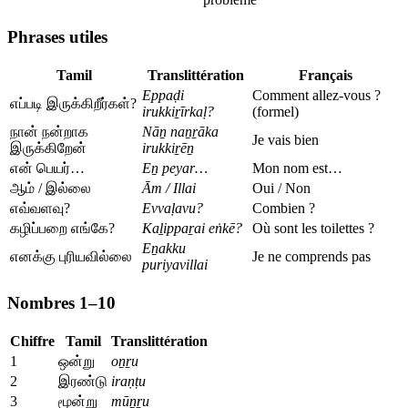
Phrases utiles
Tamil
Translittération
Français
Eppaḍi
Comment allez-vous ?
எப்படி இருக்கிறீர்கள்?
irukkiṟīrkaḷ?
(formel)
நான் நன்றாக
Nāṉ naṉṟāka
Je vais bien
இருக்கிறேன்
irukkiṟēṉ
என் பெயர்…
Eṉ peyar…
Mon nom est…
ஆம் / இல்லை
Ām / Illai
Oui / Non
எவ்வளவு?
Evvaḷavu?
Combien ?
கழிப்பறை எங்கே?
Kaḻippaṟai eṅkē?
Où sont les toilettes ?
Eṉakku
எனக்கு புரியவில்லை
Je ne comprends pas
puriyavillai
Nombres 1–10
Chiffre
Tamil
Translittération
1
ஒன்று
oṉṟu
2
இரண்டு
iraṇṭu
3
மூன்று
mūṉṟu