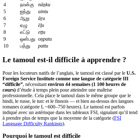
4
நான்கு
nāṉku
5
ஐந்து
aintu
6
ஆறு
āṟu
7
ஏழு
ēḻu
8
எட்டு
eṭṭu
9
ஒன்பது
oṉpatu
10
பத்து
pattu
Le tamoul est-il difficile à apprendre ?
Pour les locuteurs natifs de l’anglais, le tamoul est classé par le
U.S.
Foreign Service Institute comme une langue de catégorie III
“difficile”
, nécessitant
environ 44 semaines (1 100 heures de
cours)
d’étude à temps plein pour atteindre une maîtrise
professionnelle. Cela place le tamoul dans le même groupe que le
hindi, le russe, le turc et le finnois — et bien au-dessus des langues
romanes (catégorie I, ~600–750 heures). Le tamoul est parfois
indiqué avec un astérisque dans les tableaux FSI, signalant qu’il tend
à prendre plus de temps que la moyenne de la catégorie (
FSI
Language Difficulty Rankings
).
Pourquoi le tamoul est difficile