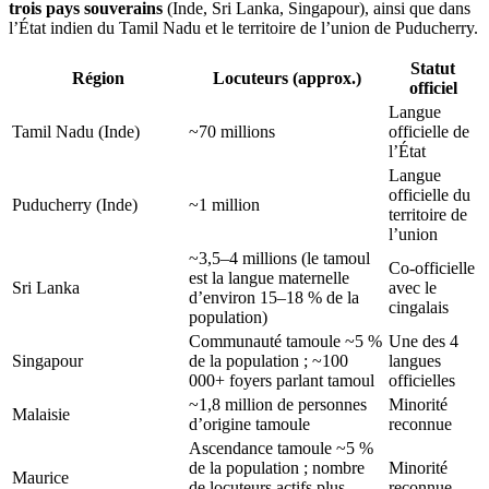
trois pays souverains
(Inde, Sri Lanka, Singapour), ainsi que dans
l’État indien du Tamil Nadu et le territoire de l’union de Puducherry.
Statut
Région
Locuteurs (approx.)
officiel
Langue
Tamil Nadu (Inde)
~70 millions
officielle de
l’État
Langue
officielle du
Puducherry (Inde)
~1 million
territoire de
l’union
~3,5–4 millions (le tamoul
Co-officielle
est la langue maternelle
Sri Lanka
avec le
d’environ 15–18 % de la
cingalais
population)
Communauté tamoule ~5 %
Une des 4
Singapour
de la population ; ~100
langues
000+ foyers parlant tamoul
officielles
~1,8 million de personnes
Minorité
Malaisie
d’origine tamoule
reconnue
Ascendance tamoule ~5 %
de la population ; nombre
Minorité
Maurice
de locuteurs actifs plus
reconnue