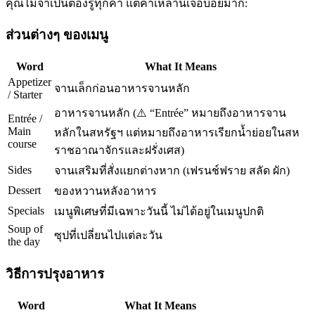
คุณไม่จำเป็นต้องรู้ทุกคำ แต่คำเหล่านี้เจอบ่อยมาก:
ส่วนต่างๆ ของเมนู
Word
What It Means
Appetizer
จานเล็กก่อนอาหารจานหลัก
/ Starter
อาหารจานหลัก (⚠️ “Entrée” หมายถึงอาหารจาน
Entrée /
Main
หลักในสหรัฐฯ แต่หมายถึงอาหารเรียกน้ำย่อยในสห
course
ราชอาณาจักรและฝรั่งเศส)
Sides
จานเสริมที่สั่งแยกต่างหาก (เฟรนช์ฟราย สลัด ผัก)
Dessert
ของหวานหลังอาหาร
Specials
เมนูพิเศษที่มีเฉพาะวันนี้ ไม่ได้อยู่ในเมนูปกติ
Soup of
ซุปที่เปลี่ยนไปแต่ละวัน
the day
วิธีการปรุงอาหาร
Word
What It Means