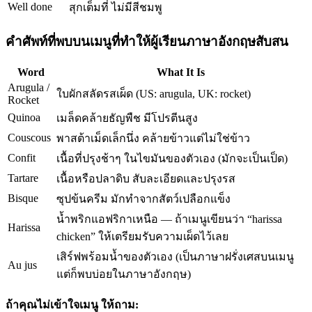
Well done
สุกเต็มที่ ไม่มีสีชมพู
คำศัพท์ที่พบบนเมนูที่ทำให้ผู้เรียนภาษาอังกฤษสับสน
Word
What It Is
Arugula /
ใบผักสลัดรสเผ็ด (US: arugula, UK: rocket)
Rocket
Quinoa
เมล็ดคล้ายธัญพืช มีโปรตีนสูง
Couscous
พาสต้าเม็ดเล็กนึ่ง คล้ายข้าวแต่ไม่ใช่ข้าว
Confit
เนื้อที่ปรุงช้าๆ ในไขมันของตัวเอง (มักจะเป็นเป็ด)
Tartare
เนื้อหรือปลาดิบ สับละเอียดและปรุงรส
Bisque
ซุปข้นครีม มักทำจากสัตว์เปลือกแข็ง
น้ำพริกแอฟริกาเหนือ — ถ้าเมนูเขียนว่า “harissa
Harissa
chicken” ให้เตรียมรับความเผ็ดไว้เลย
เสิร์ฟพร้อมน้ำของตัวเอง (เป็นภาษาฝรั่งเศสบนเมนู
Au jus
แต่ก็พบบ่อยในภาษาอังกฤษ)
ถ้าคุณไม่เข้าใจเมนู ให้ถาม: