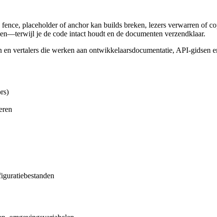
nce, placeholder of anchor kan builds breken, lezers verwarren of cop
en—terwijl je de code intact houdt en de documenten verzendklaar.
ten en vertalers die werken aan ontwikkelaarsdocumentatie, API-gidse
rs)
eren
guratiebestanden