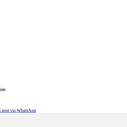
ate
is post via WhatsApp