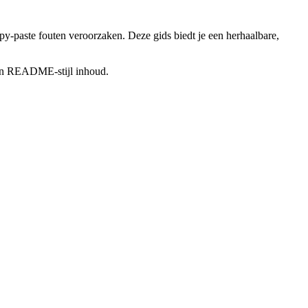
y-paste fouten veroorzaken. Deze gids biedt je een herhaalbare,
n en README-stijl inhoud.