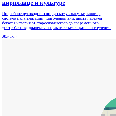
кириллице и культуре
Подробное руководство по русскому языку: кириллица,
система палатализации, глагольный вид, шесть падежей,
богатая история от старославянского до современного
употребления, диалекты и практические стратегии изучения.
2026/3/5